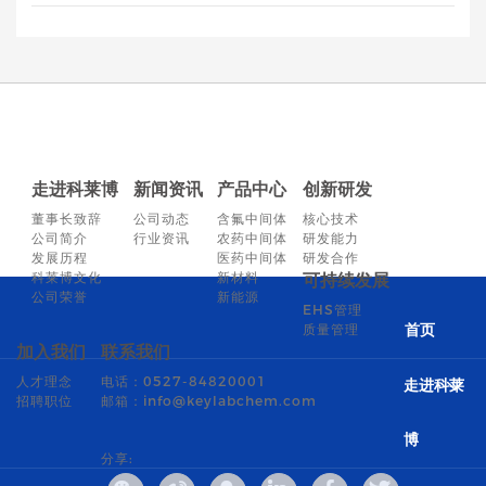
走进科莱博
新闻资讯
产品中心
创新研发
董事长致辞
公司动态
含氟中间体
核心技术
公司简介
行业资讯
农药中间体
研发能力
发展历程
医药中间体
研发合作
科莱博文化
新材料
可持续发展
公司荣誉
新能源
EHS管理
质量管理
首页
加入我们
联系我们
人才理念
电话：0527-84820001
走进科莱
招聘职位
邮箱：info@keylabchem.com
博
分享: